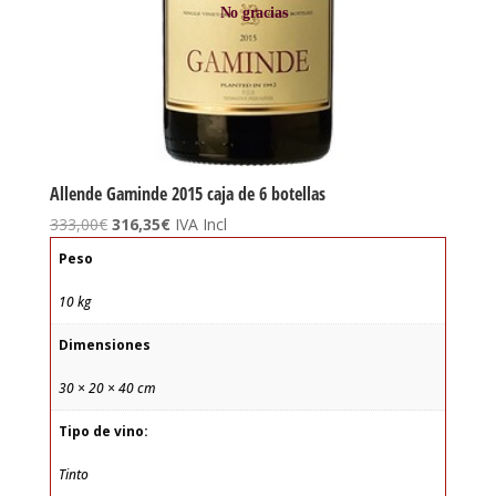
No gracias
Allende Gaminde 2015 caja de 6 botellas
El
El
333,00
€
316,35
€
IVA Incl
precio
precio
Peso
original
actual
era:
es:
10 kg
333,00€.
316,35€.
Dimensiones
30 × 20 × 40 cm
Tipo de vino:
Tinto