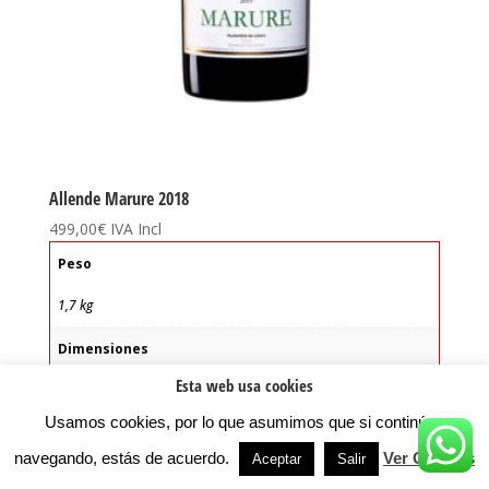
Allende Marure 2018
499,00
€
IVA Incl
Peso
1,7 kg
Dimensiones
Esta web usa cookies
11 × 11 × 40 cm
Usamos cookies, por lo que asumimos que si continúas
Tipo de vino:
navegando, estás de acuerdo.
Ver Cookies
Aceptar
Salir
Blanco