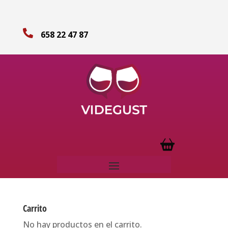

658 22 47 87
Carrito
No hay productos en el carrito.