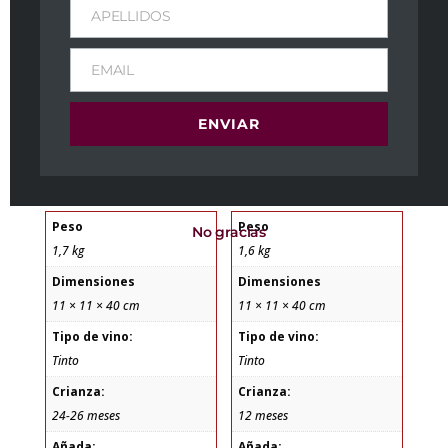
APELLIDOS
EMAIL
ENVIAR
Château Petrus
Château La
1989
Clusière 2001
5.295,00
€
IVA Incl
395,00
€
IVA Incl
Peso
Peso
No gracias
1,7 kg
1,6 kg
Dimensiones
Dimensiones
11 × 11 × 40 cm
11 × 11 × 40 cm
Tipo de vino:
Tipo de vino:
Tinto
Tinto
Crianza:
Crianza:
24-26 meses
12 meses
Añada:
Añada: