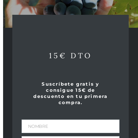
Notas de cata de Parker:
Notas de Cata de Peñín:
Consumo
15€ DTO
Productos relacionados
Suscríbete gratis y
consigue 15€ de
descuento en tu primera
compra.
NOMBRE