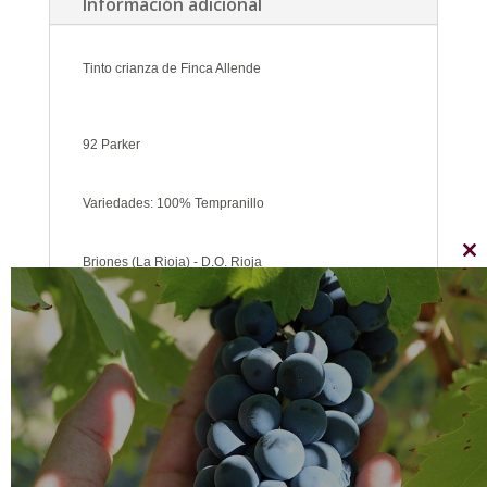
Información adicional
botellas
cantidad
Tinto crianza de Finca Allende
92 Parker
Variedades: 100% Tempranillo
Briones (La Rioja) - D.O. Rioja
Cl
thi
mo
Capacidad: 75cl
Graduación: 15%
Elaboración: Crianza de 16 meses en barricas de
roble francés.