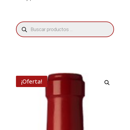
Búsqueda
de
productos
¡Oferta!