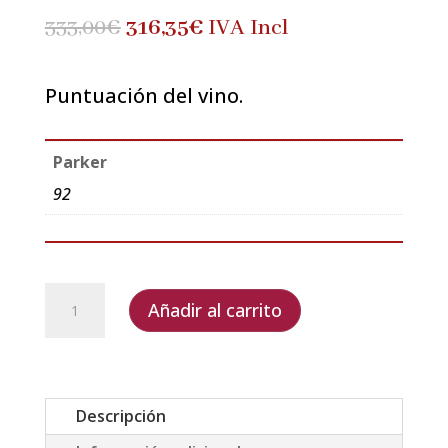
El
El
333,00
€
316,35
€
IVA Incl
precio
precio
original
actual
Puntuación del vino.
era:
es:
333,00€.
316,35€.
Parker
92
Allende
Añadir al carrito
Gaminde
2015
caja
de
Descripción
6