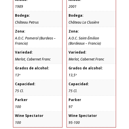
1989
2001
Bodega:
Bodega:
Château Petrus
Château La Clusière
Zona:
Zona:
A.O.C. Pomerol (Burdeos –
A.O.C. Saint-Émilion
Francia)
(Bordeaux – Francia)
Variedad:
Variedad:
Merlot, Cabernet Franc
Merlot, Cabernet Franc
Grados de alcohol:
Grados de alcohol:
13º
13,5º
Capacidad:
Capacidad:
75 Cl.
75 Cl.
Parker
Parker
100
97
Wine Spectator
Wine Spectator
100
95-100