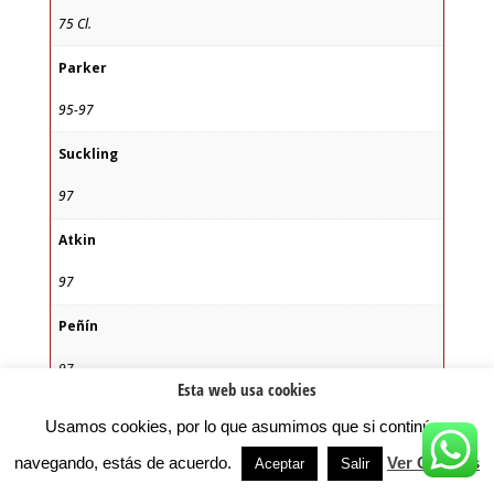
75 Cl.
Parker
95-97
Suckling
97
Atkin
97
Peñín
97
Esta web usa cookies
Usamos cookies, por lo que asumimos que si continúas
navegando, estás de acuerdo.
Ver Cookies
Aceptar
Salir