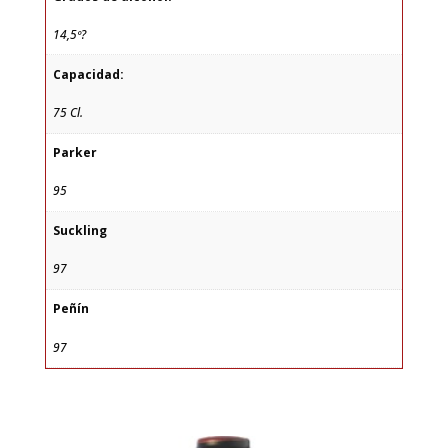
14,5º?
Capacidad:
75 Cl.
Parker
95
Suckling
97
Peñín
97