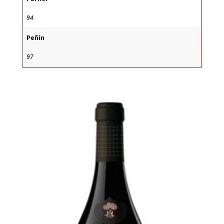
94
Peñín
97