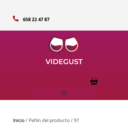

658 22 47 87
Inicio
/ Peñín del producto / 97