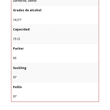
Garnacha, Samsó
Grados de alcohol:
14,5º?
Capacidad:
75 Cl.
Parker
95
Suckling
97
Peñín
97