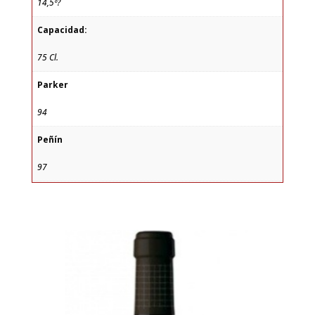
14,5º?
Capacidad:
75 Cl.
Parker
94
Peñín
97