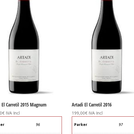
i El Carretil 2015 Magnum
Artadi El Carretil 2016
0
€
IVA Incl
199,00
€
IVA Incl
ker
96
Parker
97