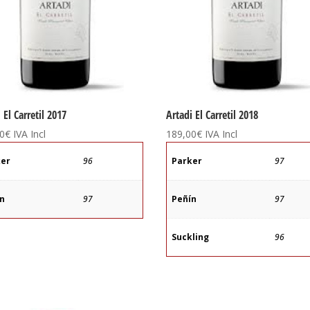
 El Carretil 2017
Artadi El Carretil 2018
0
€
IVA Incl
189,00
€
IVA Incl
ker
96
Parker
97
ín
97
Peñín
97
Suckling
96