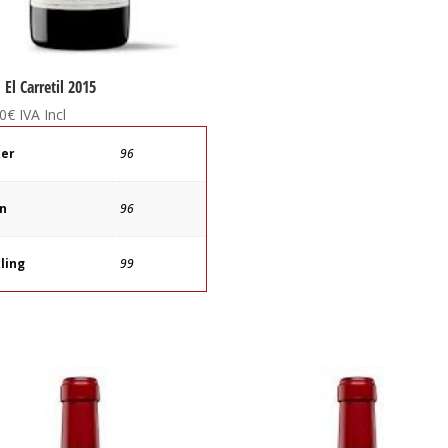
 El Carretil 2015
0
€
IVA Incl
ker
96
ín
96
ling
99