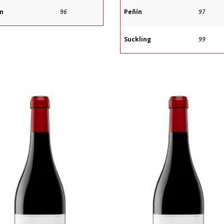
ín
96
Peñín
97
Suckling
99