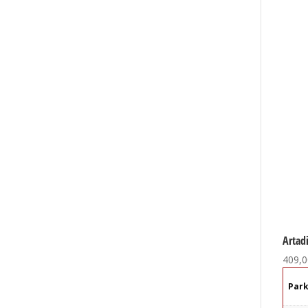
Artad
409,0
Par