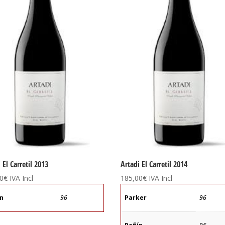
 El Carretil 2013
Artadi El Carretil 2014
0
€
IVA Incl
185,00
€
IVA Incl
ín
96
Parker
96