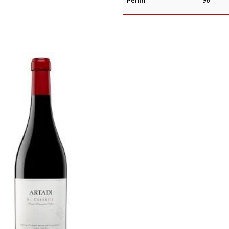
Peñín
96