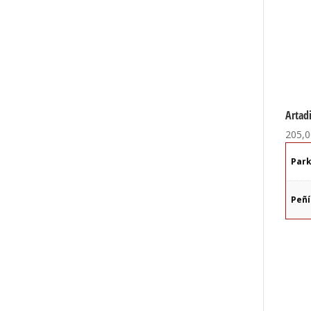
Artadi
205,0
Par
Peñ