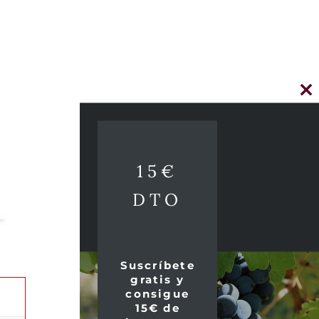
Cl
thi
mo
15€
DTO
Suscríbete
gratis y
consigue
15€ de