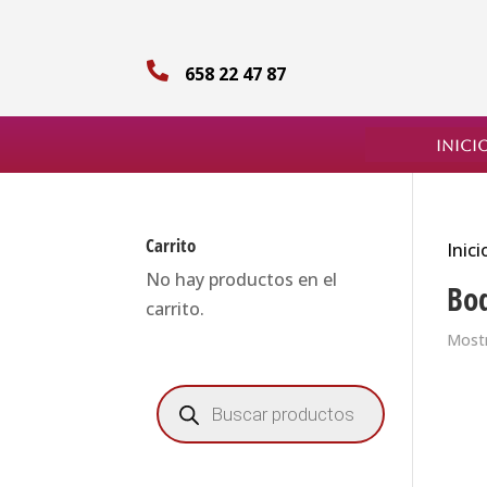

658 22 47 87
Inici
Carrito
Inici
No hay productos en el
Bod
carrito.
Mostr
Búsqueda
de
productos