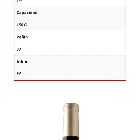
14º
Capacidad:
150 Cl.
Peñín
93
Atkin
94