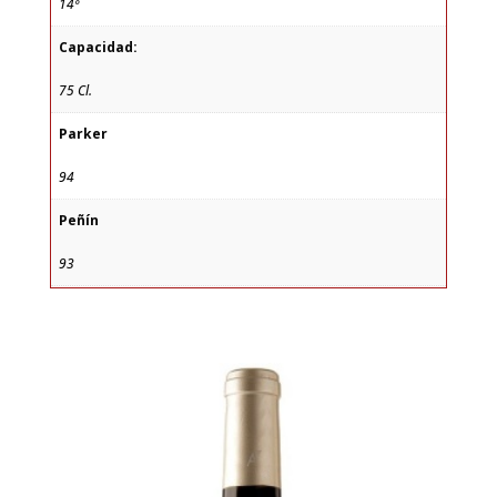
14º
Capacidad:
75 Cl.
Parker
94
Peñín
93