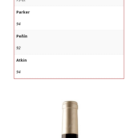
Parker
94
Peñín
92
Atkin
94