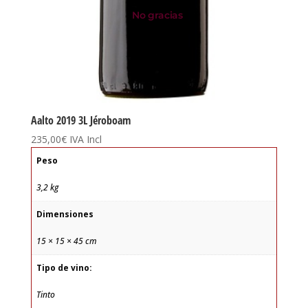
No gracias
Aalto 2019 3L Jéroboam
235,00
€
IVA Incl
Peso
3,2 kg
Dimensiones
15 × 15 × 45 cm
Tipo de vino:
Tinto