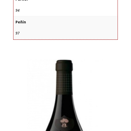
94
Peñín
97