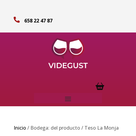

658 22 47 87
Inicio
/ Bodega: del producto / Teso La Monja