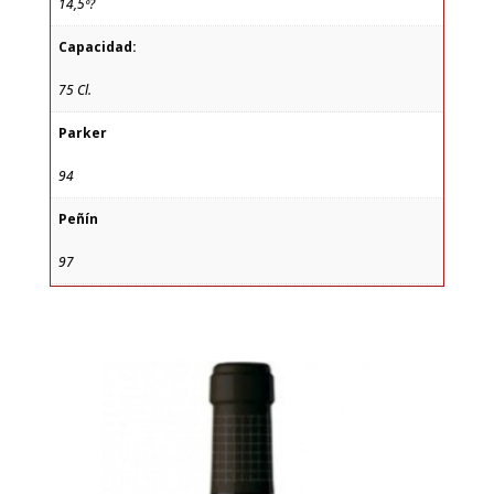
14,5º?
Capacidad:
75 Cl.
Parker
94
Peñín
97