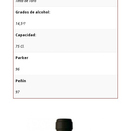
Tinta de Toro
Grados de alcohol:
14,5º?
Capacidad:
75 Cl.
Parker
96
Peñín
97