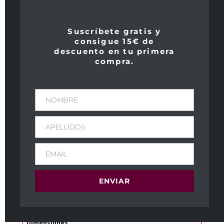
Suscríbete gratis y
consigue 15€ de
descuento en tu primera
compra.
NOMBRE
APELLIDOS
Aalto PS 2016
EMAIL
149,00
€
IVA Incl
ENVIAR
Peso
1,7 kg
Dimensiones