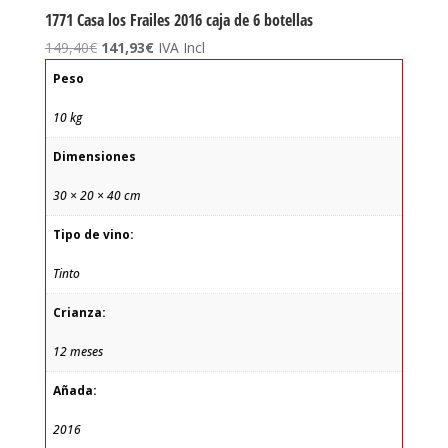
1771 Casa los Frailes 2016 caja de 6 botellas
El
El
149,40
€
141,93
€
IVA Incl
precio
precio
Peso
original
actual
era:
es:
10 kg
149,40€.
141,93€.
Dimensiones
30 × 20 × 40 cm
Tipo de vino:
Tinto
Crianza:
12 meses
Añada:
2016