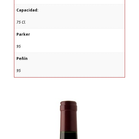
Capacidad:
75 Cl.
Parker
95
Peñín
95