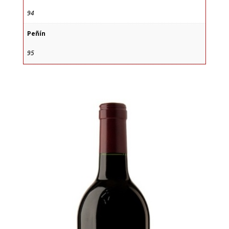
94
Peñín
95