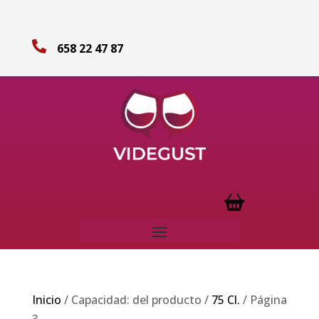

658 22 47 87
Inicio
/ Capacidad: del producto /
75 Cl.
/ Página