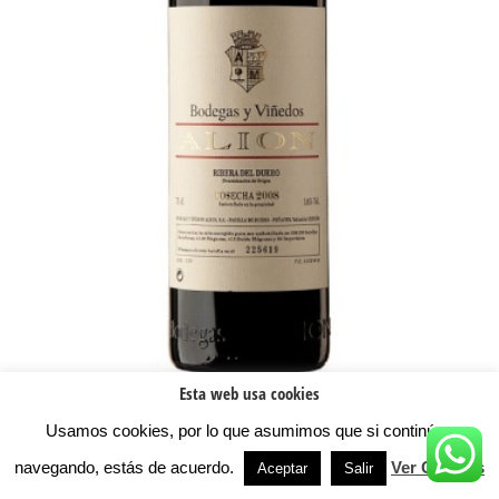
Esta web usa cookies
Alión 2020
Usamos cookies, por lo que asumimos que si continúas
102,50
€
IVA Incl
navegando, estás de acuerdo.
Ver Cookies
Aceptar
Salir
Peso