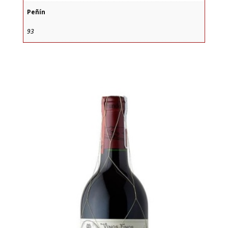
Peñín
93