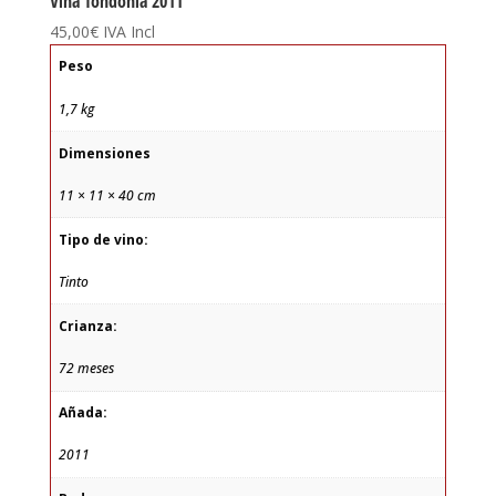
Viña Tondonia 2011
45,00
€
IVA Incl
Peso
1,7 kg
Dimensiones
11 × 11 × 40 cm
Tipo de vino:
Tinto
Crianza:
72 meses
Añada:
2011