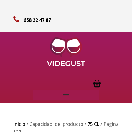

658 22 47 87
Inicio
/ Capacidad: del producto /
75 Cl.
/ Página