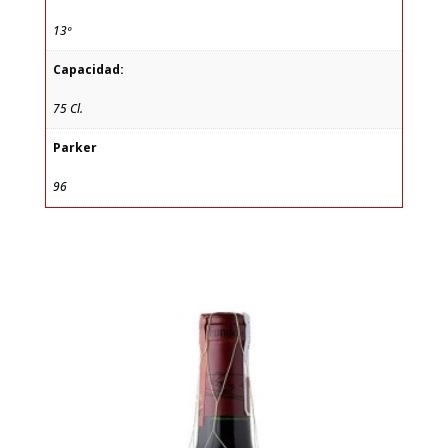
13º
Capacidad:
75 Cl.
Parker
96