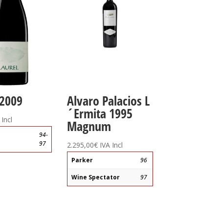
 2009
Alvaro Palacios L
´Ermita 1995
 Incl
Magnum
94-
97
2.295,00
€
IVA Incl
Parker
96
Wine Spectator
97