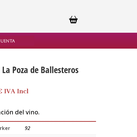
cuenta
 La Poza de Ballesteros
€
IVA Incl
ión del vino.
rker
92