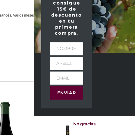
consigue
15€ de
descuento
francés. Varios meses en botella antes de
en tu
primera
compra.
NOMBRE
APELLIDOS
EMAIL
ENVIAR
No gracias