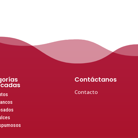
orías
Contáctanos
acadas
Contacto
ntos
lancos
osados
ulces
espumosos