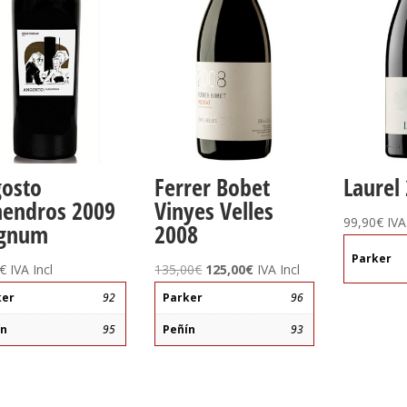
osto
Ferrer Bobet
Laurel
endros 2009
Vinyes Velles
99,90
€
IVA
gnum
2008
Parker
El
El
€
IVA Incl
135,00
€
125,00
€
IVA Incl
precio
precio
ker
92
Parker
96
original
actual
ín
95
Peñín
93
era:
es:
135,00€.
125,00€.