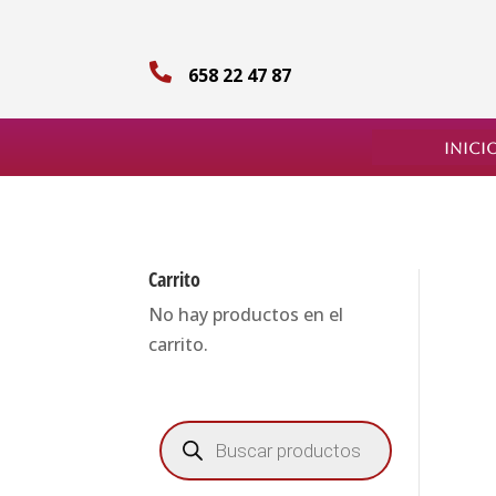

658 22 47 87
Inici
Carrito
No hay productos en el
carrito.
Búsqueda
de
productos