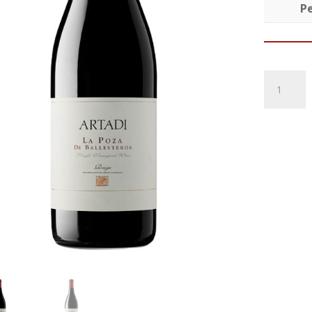
P
Artadi
La
Poza
de
Ballester
2016
cantidad