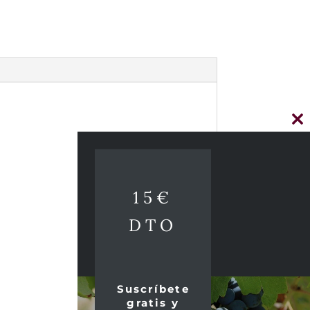
Cl
thi
mo
15€
DTO
Suscríbete
gratis y