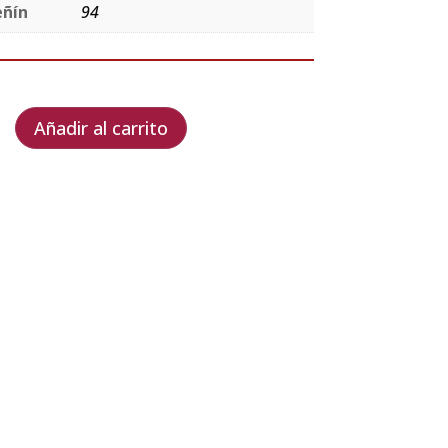
eñín
94
Añadir al carrito
os