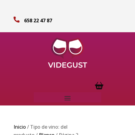

658 22 47 87
Inicio
/ Tipo de vino: del