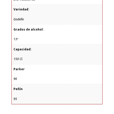
Variedad:
Godello
Grados de alcohol:
13º
Capacidad:
150 Cl.
Parker
96
Peñín
95