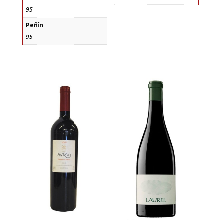
95
Peñín
95