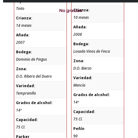
Tinto
Tipo de vino:
Tinto
Crianza:
No gracias
10 meses
Crianza:
14 meses
Añada:
2008
Añada:
2007
Bodega:
Losada Vinos de Finca
Bodega:
Dominio de Pingus
Zona:
D.O. Bierzo
Zona:
D.O. Ribera del Duero
Variedad:
Mencía
Variedad:
Tempranillo
Grados de alcohol:
14º
Grados de alcohol:
14º
Capacidad:
75 Cl.
Capacidad:
75 Cl.
Peñín
90
Parker