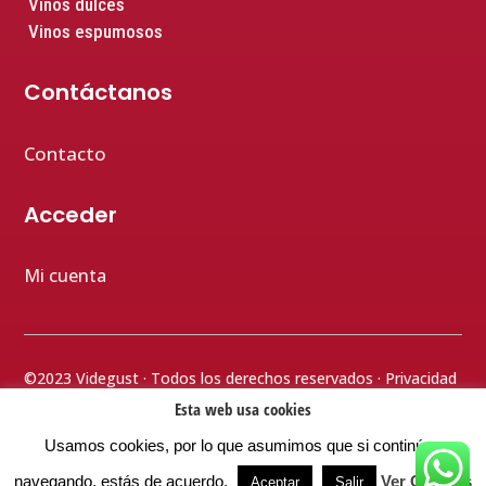
Vinos dulces
Vinos espumosos
Contáctanos
Contacto
Acceder
Mi cuenta
©2023 Videgust · Todos los derechos reservados ·
Privacidad
· Aviso legal
· Cookies
· Terminos y condiciones
· Accesibilidad
Esta web usa cookies
Usamos cookies, por lo que asumimos que si continúas
⚡
Teamhost Studio
navegando, estás de acuerdo.
Ver Cookies
Aceptar
Salir