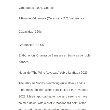
Variedades: 100% Godello
A Rúa de Valdeorras (Ourense) - D.O. Valdeorras
Capacidad: 150cl
Graduación: 13,5%
Elaboración: Crianza de 8 meses en barricas de roble
francés.
Notas de "The Wine Advocate" sobre la añada 2023
The 2022 As Sortes is evolving quite slowly and is
more polished than when I first tasted it in November
2023. It feels approachable now and seems to have
calmed down, with a profile that doesn't point at the
warm and dry year they had in the zone. It has good