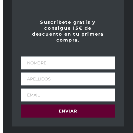
Suscríbete gratis y
consigue 15€ de
descuento en tu primera
compra.
NOMBRE
Flor de Pingus
Losada 2008
2007
APELLIDOS
12,45
€
IVA Incl
175,00
€
IVA Incl
Peso
EMAIL
1,4 kg
Peso
1,6 kg
Dimensiones
ENVIAR
11 × 11 × 40 cm
Dimensiones
11 × 11 × 40 cm
Tipo de vino: