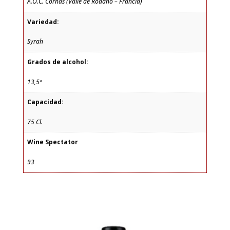
A.O.C. Cornas (Valle de Ródano – Francia)
Variedad:
Syrah
Grados de alcohol:
13,5º
Capacidad:
75 Cl.
Wine Spectator
93