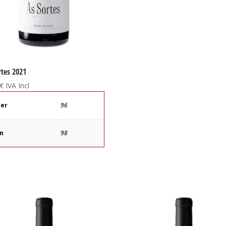
rtes 2021
€
IVA Incl
ker
96
ín
98