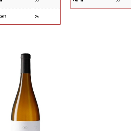
ín
95
Peñín
95
taff
96