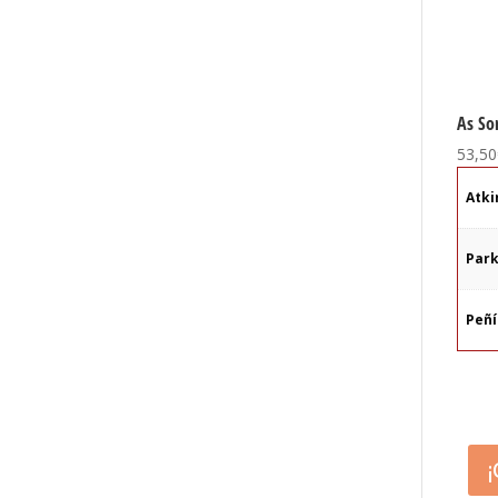
As So
53,50
Atki
Par
Peñ