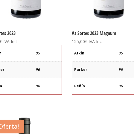
rtes 2023
As Sortes 2023 Magnum
€
IVA Incl
155,00
€
IVA Incl
n
95
Atkin
95
ker
96
Parker
96
ín
96
Peñín
96
¡Oferta!