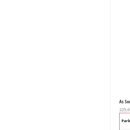
As So
225,0
Par