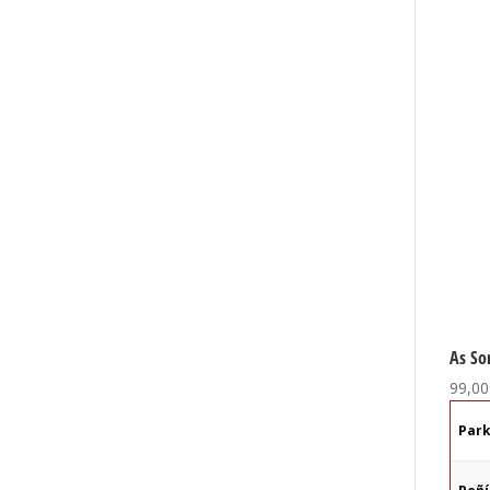
As So
99,00
Par