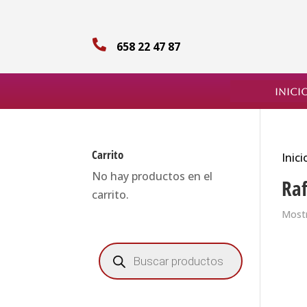

658 22 47 87
Inici
Carrito
Inici
No hay productos en el
Raf
carrito.
Mostr
Búsqueda
de
productos