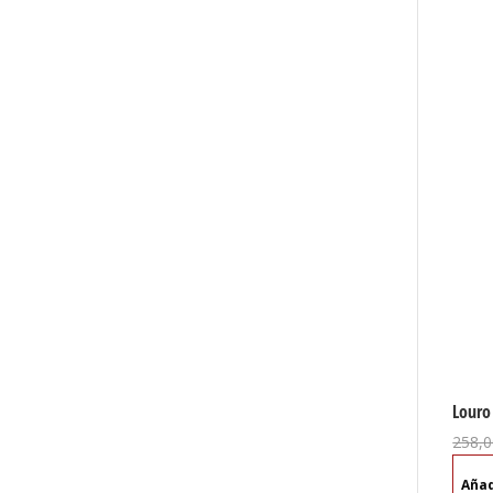
Louro
258,0
Aña