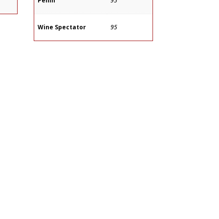
Peñín
95
Wine Spectator
95