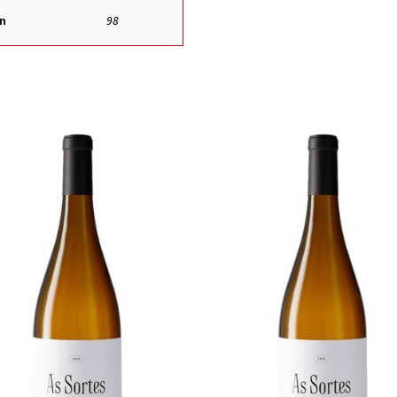
ín
98