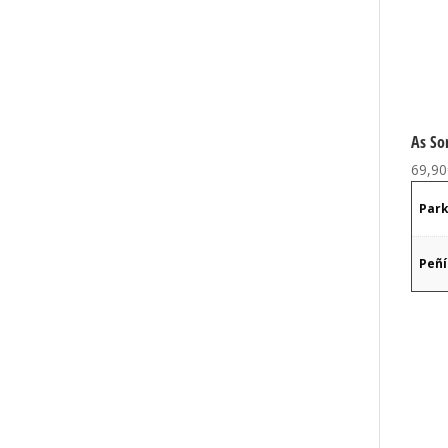
As So
69,90
Par
Peñ