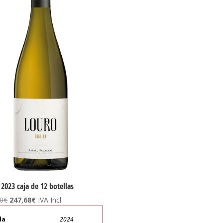
 2023 caja de 12 botellas
El
El
0
€
247,68
€
IVA Incl
precio
precio
da
2024
original
actual