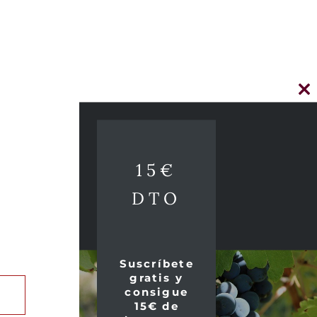
Cl
thi
mo
15€
DTO
Suscríbete
gratis y
consigue
15€ de