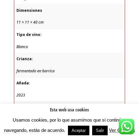
Dimensiones
11 × 11 × 40 cm
Tipo de vino:
Blanco
Crianza:
fermentado en barrica
Añada:
2023
Bodega:
Esta web usa cookies
Bodegas y Viñedos Castro Ventosa
Usamos cookies, por lo que asumimos que si continúas
navegando, estás de acuerdo.
Ver Cookies
Aceptar
Salir
Zona: