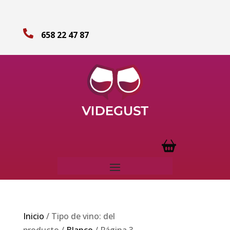

658 22 47 87
Inicio
/ Tipo de vino: del