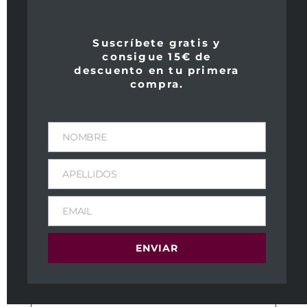
Suscríbete gratis y
consigue 15€ de
descuento en tu primera
compra.
Branco de Santa Cruz 2016
NOMBRE
39,90
€
IVA Incl
Peso
APELLIDOS
1,7 kg
EMAIL
Dimensiones
11 × 11 × 40 cm
ENVIAR
Tipo de vino:
Blanco