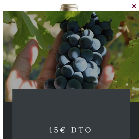
Cl
thi
mo
15€ DTO