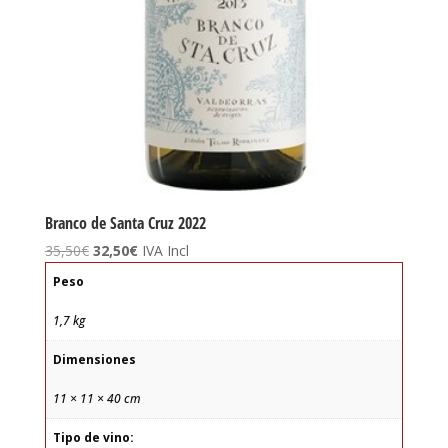
Branco de Santa Cruz 2022
El
El
35,50
€
32,50
€
IVA Incl
precio
precio
Peso
original
actual
era:
es:
1,7 kg
35,50€.
32,50€.
Dimensiones
11 × 11 × 40 cm
Tipo de vino: