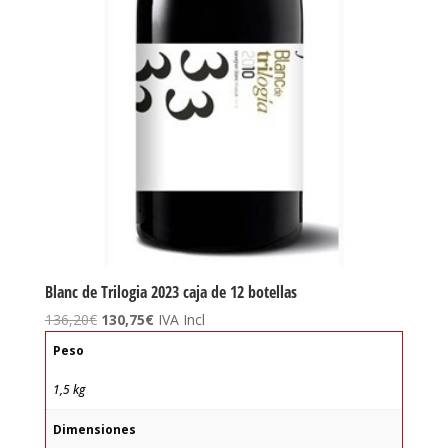
Blanc de Trilogia 2023 caja de 12 botellas
El
El
136,20
€
130,75
€
IVA Incl
precio
precio
Peso
original
actual
era:
es:
1,5 kg
136,20€.
130,75€.
Dimensiones