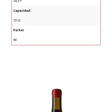
14,5º?
Capacidad:
75 Cl.
Parker
96