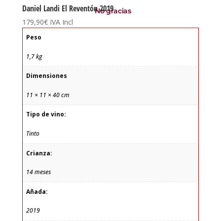
Daniel Landi El Reventón 2019
No gracias
179,90
€
IVA Incl
Peso
1,7 kg
Dimensiones
11 × 11 × 40 cm
Tipo de vino:
Tinto
Crianza:
14 meses
Añada:
2019