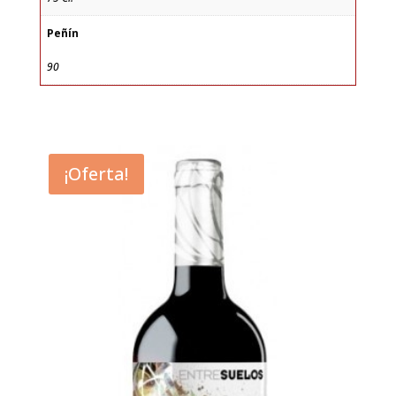
Peñín
90
¡Oferta!