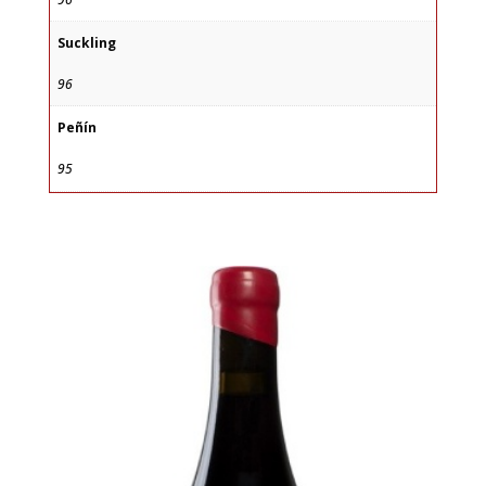
Suckling
96
Peñín
95