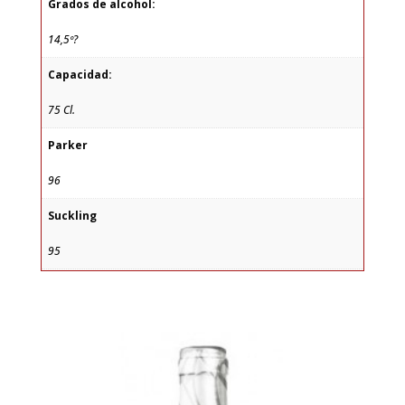
Grados de alcohol:
14,5º?
Capacidad:
75 Cl.
Parker
96
Suckling
95