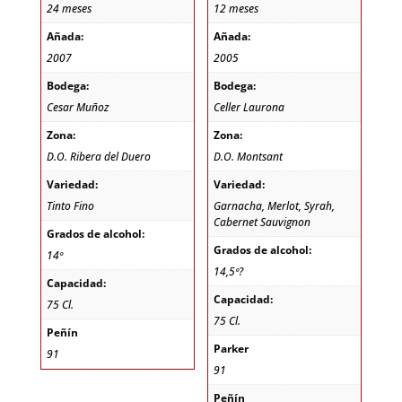
24 meses
12 meses
Añada:
Añada:
2007
2005
Bodega:
Bodega:
Cesar Muñoz
Celler Laurona
Zona:
Zona:
D.O. Ribera del Duero
D.O. Montsant
Variedad:
Variedad:
Tinto Fino
Garnacha, Merlot, Syrah,
Cabernet Sauvignon
Grados de alcohol:
Grados de alcohol:
14º
14,5º?
Capacidad:
Capacidad:
75 Cl.
75 Cl.
Peñín
Parker
91
91
Peñín