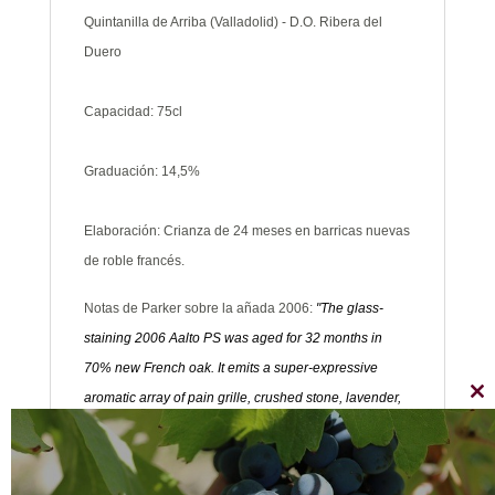
Quintanilla de Arriba (Valladolid) - D.O. Ribera del
Duero
Capacidad: 75cl
Graduación: 14,5%
Elaboración: Crianza de 24 meses en barricas nuevas
de roble francés.
Notas de Parker sobre la añada 2006:
"The glass-
staining 2006 Aalto PS was aged for 32 months in
70% new French oak. It emits a super-expressive
aromatic array of pain grille, crushed stone, lavender,
Cl
thi
spice box, and blackberry. Firm and structured on the
mo
palate, it has a boatload of intense, succulent, spicy
fruit, ripe tannin, and impeccable balance. Drink this