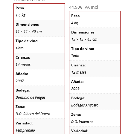
44,90
€
IVA Incl
Peso
1,6 kg
Peso
4 kg
Dimensiones
11 × 11 × 40 cm
Dimensiones
15 × 15 × 45 cm
Tipo de vino:
Tinto
Tipo de vino:
Tinto
Crianza:
14 meses
Crianza:
12 meses
Añada:
2007
Añada:
2009
Bodega:
Dominio de Pingus
Bodega:
Bodegas Angosto
Zona:
D.O. Ribera del Duero
Zona:
D.O. Valencia
Variedad:
Tempranillo
Variedad: