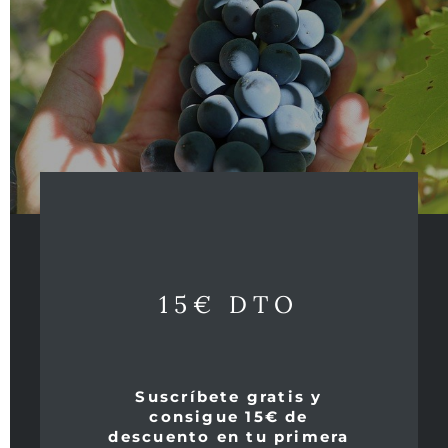
lengthy, powerful effort from 2016 to 2036. Bodegas y
Vinedos Aalto is the estate of the renowned Mariano
Garcia, former winemaker at Vega Sicilia."
Notas de Cata de Peñín sobre la añada 2011:
Color
cereza, borde granate. Aroma fruta madura,
balsámico, especiado, piedra seca, expresivo. Boca
equilibrado, concentrado, sabroso, especiado, largo,
elegante.
Otras puntuacions: 18 / 20 MV
sobre la añada 2011
15€ DTO
"Eneldo, nuez moscada, clavo en nariz de gran
complejidad, fino, largo, de gran elegancia.
Enorme
porvenir."
Suscríbete gratis y
Consumo 2023-2033
consigue 15€ de
descuento en tu primera