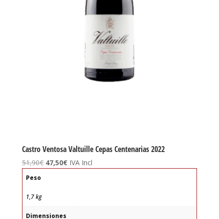
Castro Ventosa Valtuille Cepas Centenarias 2022
El
El
51,90
€
47,50
€
IVA Incl
precio
precio
Peso
original
actual
era:
es:
1,7 kg
51,90€.
47,50€.
Dimensiones