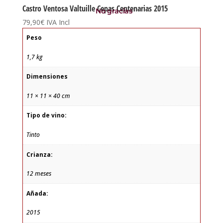
Castro Ventosa Valtuille Cepas Centenarias 2015
No gracias
79,90
€
IVA Incl
Peso
1,7 kg
Dimensiones
11 × 11 × 40 cm
Tipo de vino:
Tinto
Crianza:
12 meses
Añada:
2015