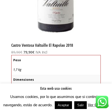
Castro Ventosa Valtuille El Rapolao 2018
El
El
89,90
€
79,90
€
IVA Incl
precio
precio
Peso
original
actual
era:
es:
1,7 kg
89,90€.
79,90€.
Dimensiones
Esta web usa cookies
11 × 11 × 40 cm
Usamos cookies, por lo que asumimos que si continúas
Tipo de vino:
navegando, estás de acuerdo.
Ver Cookies
Aceptar
Salir
Tinto