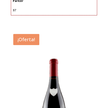
Parker
97
¡Oferta!