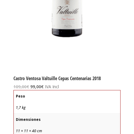
Castro Ventosa Valtuille Cepas Centenarias 2018
El
El
109,00
€
99,00
€
IVA Incl
precio
precio
Peso
original
actual
era:
es:
1,7 kg
109,00€.
99,00€.
Dimensiones
11 × 11 × 40 cm