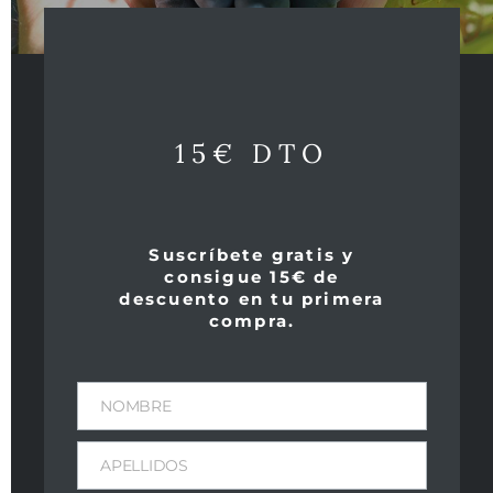
Productos relacionados
15€ DTO
Suscríbete gratis y
consigue 15€ de
descuento en tu primera
compra.
NOMBRE
APELLIDOS