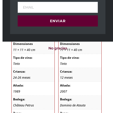
Château Petrus
Torre de Golbán
EMAIL
1989
2007
ENVIAR
5.295,00
€
IVA Incl
10,15
€
IVA Incl
Peso
Peso
1,7 kg
1,4 kg
Dimensiones
Dimensiones
No gracias
11 × 11 × 40 cm
11 × 11 × 40 cm
Tipo de vino:
Tipo de vino:
Tinto
Tinto
Crianza:
Crianza:
24-26 meses
12 meses
Añada:
Añada:
1989
2007
Bodega:
Bodega:
Château Petrus
Dominio de Atauta