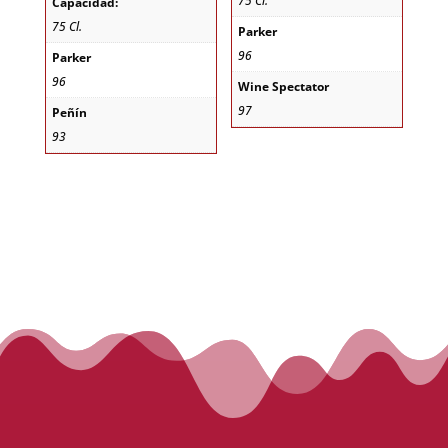
75 Cl.
Capacidad:
75 Cl.
Parker
96
Parker
96
Wine Spectator
97
Peñín
93