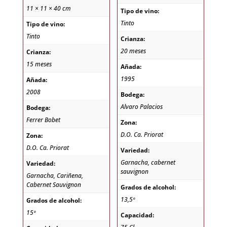
135,00€.
125,00€.
11 × 11 × 40 cm
Tipo de vino:
Tinto
Tipo de vino:
Tinto
Crianza:
20 meses
Crianza:
15 meses
Añada:
1995
Añada:
2008
Bodega:
Alvaro Palacios
Bodega:
Ferrer Bobet
Zona:
D.O. Ca. Priorat
Zona:
D.O. Ca. Priorat
Variedad:
Garnacha, cabernet
Variedad:
sauvignon
Garnacha, Cariñena,
Cabernet Sauvignon
Grados de alcohol:
13,5º
Grados de alcohol:
15º
Capacidad: