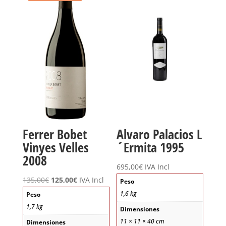
Ferrer Bobet
Alvaro Palacios L
Vinyes Velles
´Ermita 1995
2008
695,00
€
IVA Incl
El
El
135,00
€
125,00
€
IVA Incl
Peso
precio
precio
1,6 kg
Peso
original
actual
1,7 kg
Dimensiones
era:
es:
11 × 11 × 40 cm
Dimensiones