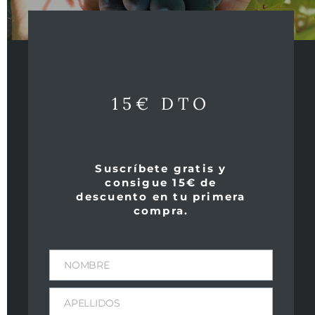
Dimensiones
11 × 11 × 40 cm
Añada:
2020
15€ DTO
Bodega:
5 Oliveres
Suscríbete gratis y
Zona:
consigue 15€ de
descuento en tu primera
Vall d´Alcalà – Alicante
compra.
Variedad:
Beniaia, Blanqueta, Villalonga
NOMBRE
Capacidad:
APELLIDOS
50 Cl