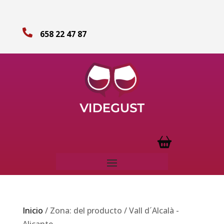

658 22 47 87
Inicio
/ Zona: del producto / Vall d´Alcalà -