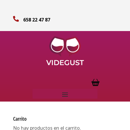

658 22 47 87
Carrito
No hay productos en el carrito.