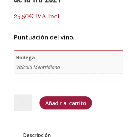
25,50
€
IVA Incl
Puntuación del vino.
Bodega
Vitícola Mentridiana
Vitícola
Añadir al carrito
Mentridiana
Las
Uvas
de
Descripción