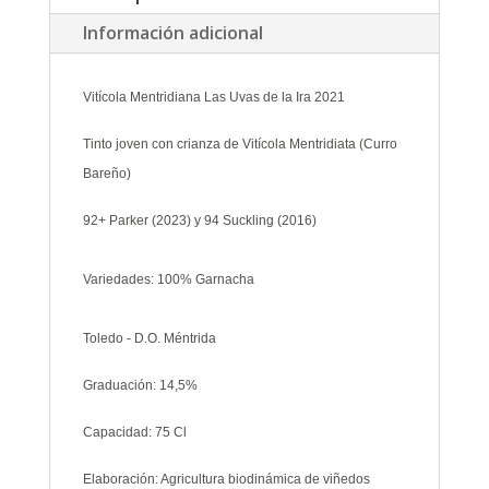
la
Información adicional
Ira
2021
cantidad
Vitícola Mentridiana Las Uvas de la Ira 2021
Tinto joven con crianza de Vitícola Mentridiata (Curro
Bareño)
92+ Parker (2023) y 94 Suckling (2016)
Variedades: 100% Garnacha
Toledo - D.O. Méntrida
Graduación: 14,5%
Capacidad: 75 Cl
Elaboración: Agricultura biodinámica de viñedos