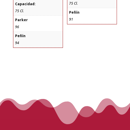
75 Cl.
Capacidad:
75 Cl.
Peñín
91
Parker
96
Peñín
94