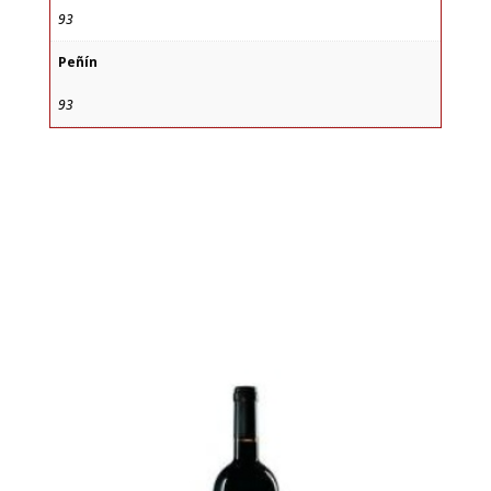
93
Peñín
93