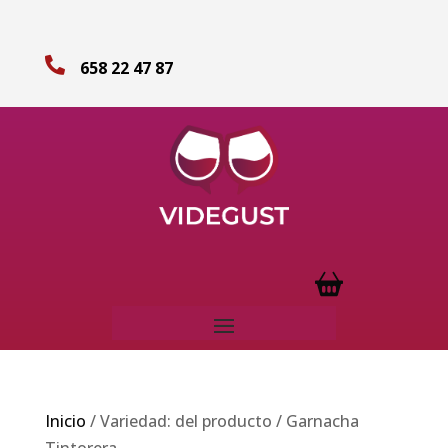

658 22 47 87
Inicio
/ Variedad: del producto / Garnacha