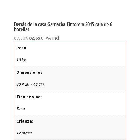
Detrás de la casa Garnacha Tintorera 2015 caja de 6
botellas
El
El
87,00
€
82,65
€
IVA Incl
precio
precio
Peso
original
actual
era:
es:
10 kg
87,00€.
82,65€.
Dimensiones
30 × 20 × 40 cm
Tipo de vino:
Tinto
Crianza:
12 meses