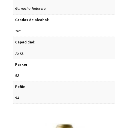
Garnacha Tintorera
Grados de alcohol:
16º
Capacidad:
75 Cl.
Parker
92
Peñín
94