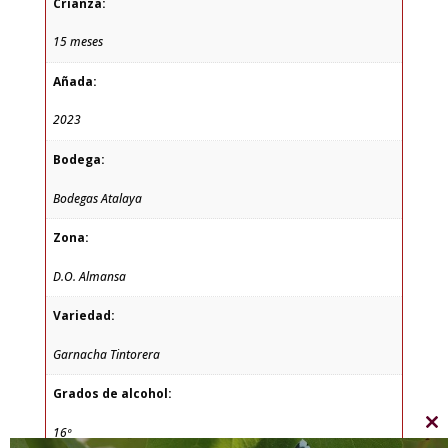
Crianza:
15 meses
Añada:
2023
Bodega:
Bodegas Atalaya
Zona:
D.O. Almansa
Variedad:
Garnacha Tintorera
Grados de alcohol:
16º
Cl