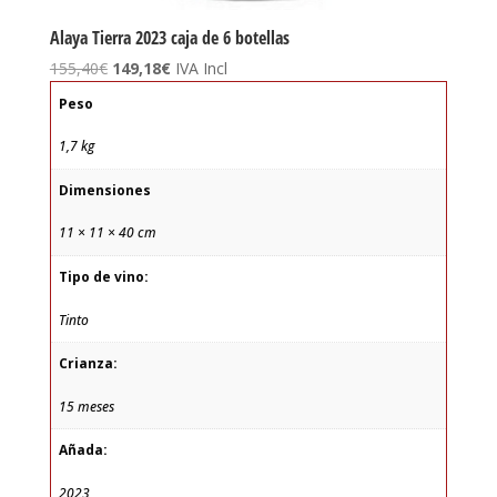
Alaya Tierra 2023 caja de 6 botellas
El
El
155,40
€
149,18
€
IVA Incl
precio
precio
Peso
original
actual
era:
es:
1,7 kg
155,40€.
149,18€.
Dimensiones
11 × 11 × 40 cm
Tipo de vino:
Tinto
Crianza:
15 meses
Añada:
2023