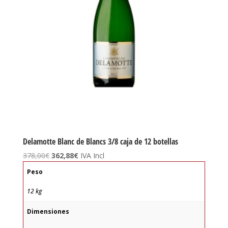
Delamotte Blanc de Blancs 3/8 caja de 12 botellas
El
El
378,00
€
362,88
€
IVA Incl
precio
precio
Peso
original
actual
era:
es:
12 kg
378,00€.
362,88€.
Dimensiones