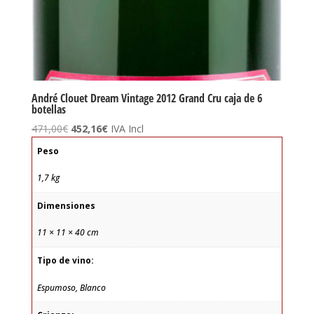
André Clouet Dream Vintage 2012 Grand Cru caja de 6
botellas
El
El
471,00
€
452,16
€
IVA Incl
precio
precio
Peso
original
actual
era:
es:
1,7 kg
471,00€.
452,16€.
Dimensiones
11 × 11 × 40 cm
Tipo de vino:
Espumoso, Blanco