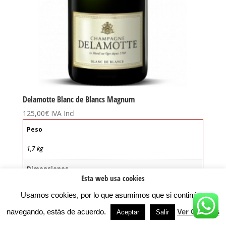
Delamotte Blanc de Blancs Magnum
125,00
€
IVA Incl
Peso
1,7 kg
Dimensiones
Esta web usa cookies
11 × 11 × 40 cm
Usamos cookies, por lo que asumimos que si continúas
Tipo de vino:
navegando, estás de acuerdo.
Ver Cookies
Aceptar
Salir