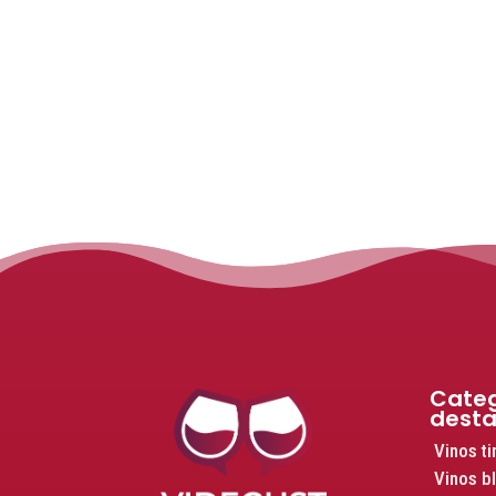
Categ
dest
Vinos ti
Vinos b