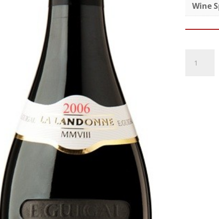
Wine S
Guigal
Côte-
Rôtie
La
Landonn
2014
cantidad