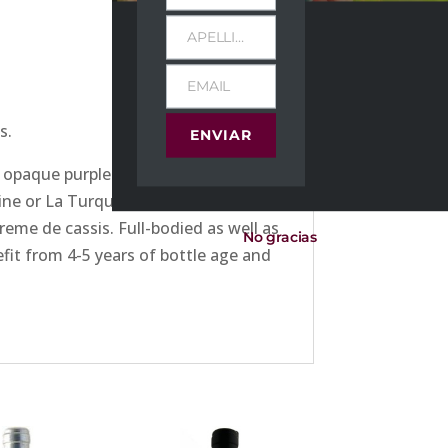
APELLIDOS
EMAIL
s.
ENVIAR
paque purple-colored effort is the
e or La Turque, it exhibits notes of
creme de cassis. Full-bodied as well as
No gracias
nefit from 4-5 years of bottle age and