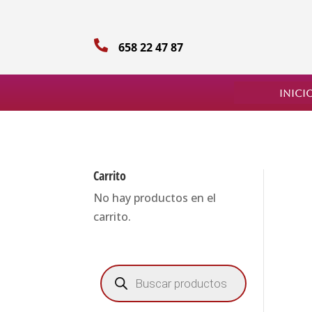

658 22 47 87
Inici
Carrito
No hay productos en el
carrito.
Búsqueda
de
productos