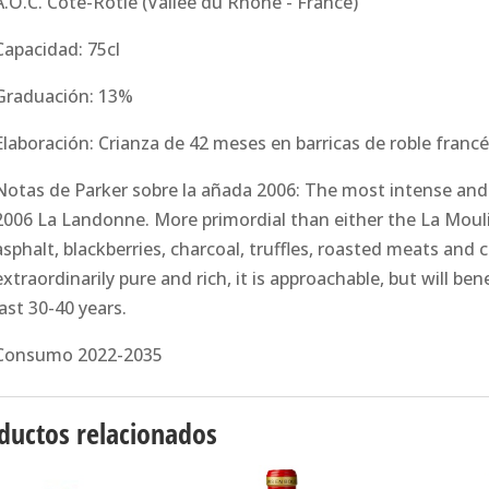
A.O.C. Côte-Rôtie (Vallée du Rhône - France)
Capacidad: 75cl
Graduación: 13%
Elaboración: Crianza de 42 meses en barricas de roble francé
Notas de Parker sobre la añada 2006: The most intense and o
2006 La Landonne. More primordial than either the La Moulin
asphalt, blackberries, charcoal, truffles, roasted meats and 
extraordinarily pure and rich, it is approachable, but will be
last 30-40 years.
Consumo 2022-2035
ductos relacionados