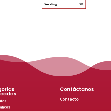
Suckling
98
orías
Contáctanos
acadas
Contacto
ntos
lancos