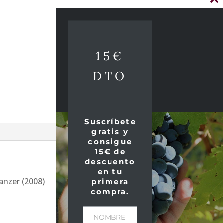
Cl
thi
mo
15€
DTO
Suscríbete
gratis y
consigue
15€ de
descuento
en tu
Tanzer (2008)
primera
compra.
NOMBRE