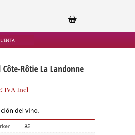
cuenta
l Côte-Rôtie La Landonne
€
IVA Incl
ión del vino.
rker
95