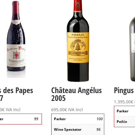
s des Papes
Château Angélus
Pingus
7
2005
1.395,00
€
0
€
IVA Incl
695,00
€
IVA Incl
Parker
er
99
Parker
100
Peñín
Wine Spectator
96