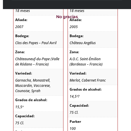
Crianza:
Crianza:
18 meses
18 meses
No gracias
Añada:
Añada:
2007
2005
Bodega:
Bodega:
Clos des Papes – Paul Avril
Château Angélus
Zona:
Zona:
Châteauneuf-du-Pape (Valle
A.O.C. Saint-Émilion
de Ródano – Francia)
(Bordeaux – Francia)
Variedad:
Variedad:
Garnacha, Monastrell,
Merlot, Cabernet Franc
Muscardin, Vaccarese,
Grados de alcohol:
Counoise, Syrah
14,5º?
Grados de alcohol:
Capacidad:
15,5º
75 Cl.
Capacidad:
Parker
75 Cl.
100