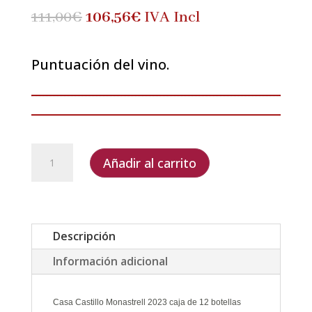
El
El
111,00
€
106,56
€
IVA Incl
precio
precio
original
actual
Puntuación del vino.
era:
es:
111,00€.
106,56€.
Casa
Añadir al carrito
Castillo
Monastrell
2023
caja
Descripción
de
Información adicional
12
botellas
cantidad
Casa Castillo Monastrell 2023 caja de 12 botellas