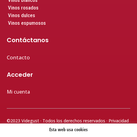
Vinos rosados
Vinos dulces
Vinos espumosos
Contáctanos
Contacto
Acceder
Mi cuenta
©2023 Videgust · Todos los derechos reservados ·
Privacidad
· Aviso legal
· Cookies
· Terminos y condiciones
· Accesibilidad
Esta web usa cookies