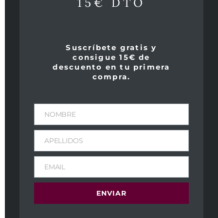
15€ DTO
Suscríbete gratis y
consigue 15€ de
descuento en tu primera
compra.
Clos des Papes
Château Angélus
2007
2005
NOMBRE
249,00
€
IVA Incl
695,00
€
IVA Incl
APELLIDOS
Peso
Peso
1,7 kg
1,7 kg
EMAIL
Dimensiones
Dimensiones
11 × 11 × 40 cm
11 × 11 × 40 cm
ENVIAR
Tipo de vino:
Tipo de vino:
Tinto
Tinto