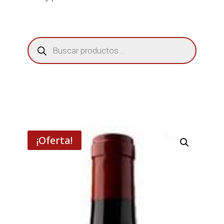
Búsqueda
de
productos
¡Oferta!