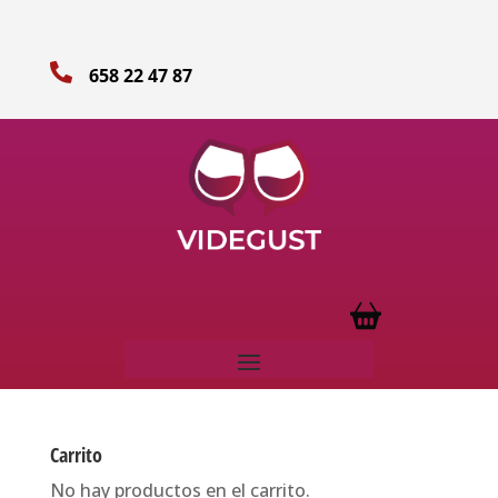

658 22 47 87
Carrito
No hay productos en el carrito.