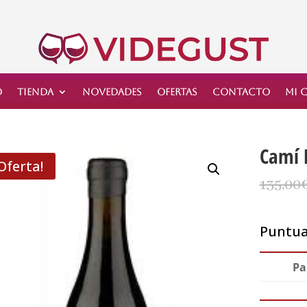
o
Tienda
Novedades
Ofertas
Contacto
Mi 
Camí 
¡Oferta!
135,00
Puntuac
Pa