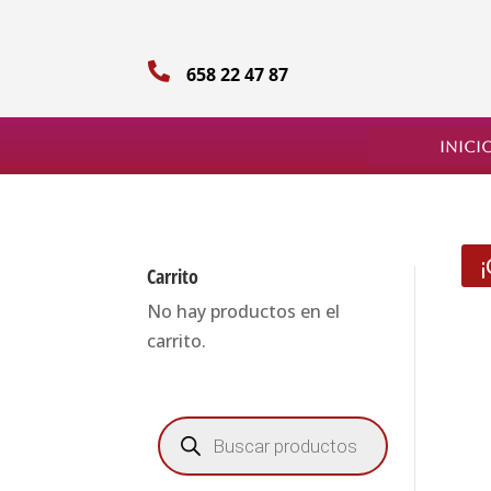

658 22 47 87
Inici
Carrito
No hay productos en el
carrito.
Búsqueda
de
productos