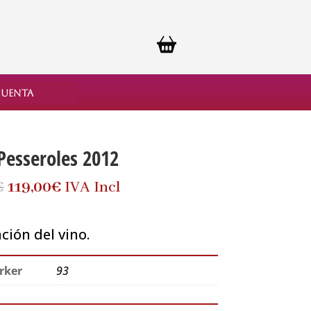
cuenta
Pesseroles 2012
El
El
€
119,00
€
IVA Incl
precio
precio
original
actual
ión del vino.
era:
es:
135,00€.
119,00€.
rker
93