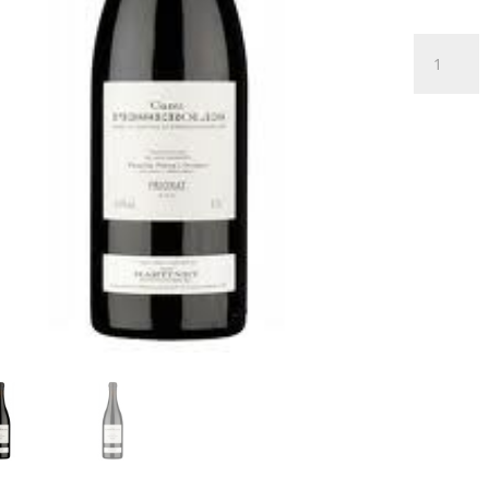
Camí
Pesserol
2012
cantidad