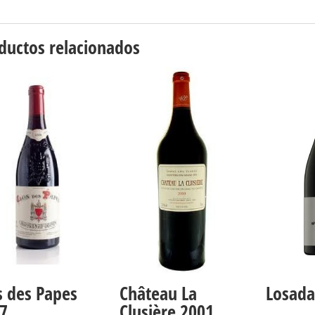
ductos relacionados
s des Papes
Château La
Losada
7
Clusière 2001