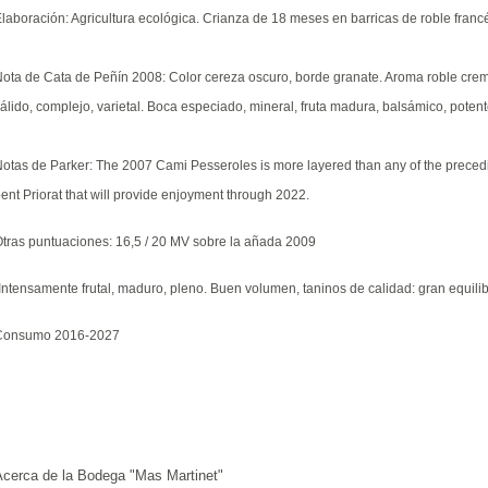
laboración: Agricultura ecológica. Crianza de 18 meses en barricas de roble franc
ota de Cata de Peñín 2008: Color cereza oscuro, borde granate. Aroma roble cremo
álido, complejo, varietal. Boca especiado, mineral, fruta madura, balsámico, potent
otas de Parker: The 2007 Cami Pesseroles is more layered than any of the precedin
ent Priorat that will provide enjoyment through 2022.
tras puntuaciones: 16,5 / 20 MV
sobre la añada 2009
Intensamente frutal, maduro, pleno. Buen volumen, taninos de calidad: gran equilib
Consumo 2016-2027
Acerca de la Bodega "Mas Martinet"