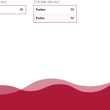
 Incl
219,00
€
IVA Incl
90
Parker
98
Peñín
96