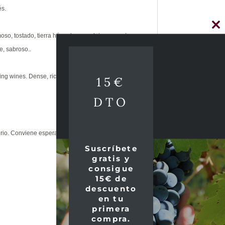
és.
Cl
so, tostado, tierra húmeda, complejo, expresivo,
thi
e, sabroso..
mo
g wines. Dense, rich, and plush, it is a pleasure-
15€
DTO
rio. Conviene esperarlo."
Suscríbete
gratis y
consigue
15€ de
descuento
en tu
primera
compra.