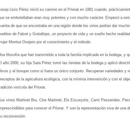
Josep Lluís Pérez inició su camino en el Priorat en 1981 cuando, prácticament
que se embotellaban eran muy potentes y con mucho carácter. Empezó a estudia
cuenta de que se encontraba en una región donde los vinos podían dar mucho 
pueblos de Falset y Gratallops, un proyecto de vida y un sueño hecho realidad
mujer Montse Ovejero por el conocimiento y el método.
Una filosofía que han transmitido a toda la familia implicada en la bodega, y
El año 2000, su hija Sara Pérez tomó las riendas de la bodega y aplicó directr
olivos y el bosque como si fuera un único conjunto. Recuperan variedades y r
receptos de la agricultura ecológica, con la mínima intervención y con el objet
radición vinícola del Priorat.
Sus vinos Martinet Bru, Clos Martinet, Els Escurçons, Camí Pesseroles, Pess
imprescindibles para conocer el Priorat. Y son la representación viva de una 
su reconversión.