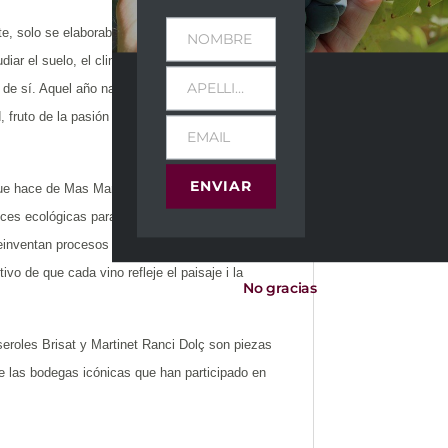
e, solo se elaboraba vino a granel y los vinos
NOMBRE
r el suelo, el clima, las variedades, y se dio
APELLIDOS
de sí. Aquel año nació Mas Martinet, entre los
, fruto de la pasión de Josep Lluís Pérez y su
EMAIL
ENVIAR
 que hace de Mas Martinet un proyecto sostenible.
ices ecológicas para gestionar el viñedo, los
einventan procesos y materiales bajo los
ivo de que cada vino refleje el paisaje i la
No gracias
eroles Brisat y Martinet Ranci Dolç son piezas
de las bodegas icónicas que han participado en