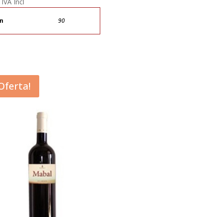
IVA Incl
ín
90
¡Oferta!