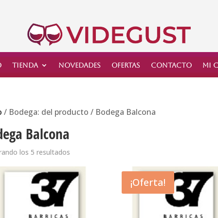
o
Tienda
Novedades
Ofertas
Contacto
Mi 
o
/ Bodega: del producto / Bodega Balcona
dega Balcona
ando los 5 resultados
¡Oferta!