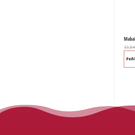
Mabal
33,84
Peñ