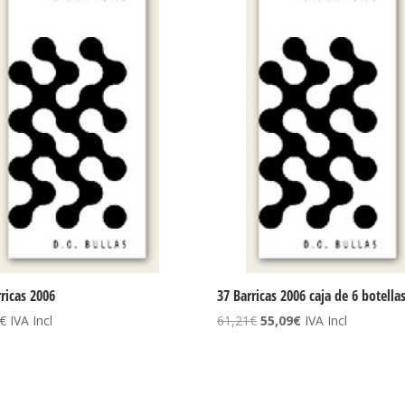
rricas 2006
37 Barricas 2006 caja de 6 botella
El
El
€
IVA Incl
61,21
€
55,09
€
IVA Incl
precio
precio
original
actual
era:
es:
61,21€.
55,09€.