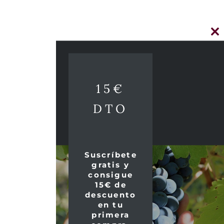
Cl
thi
mo
15€
DTO
Suscríbete
gratis y
consigue
15€ de
descuento
en tu
primera