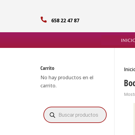

658 22 47 87
Inici
Carrito
Inici
No hay productos en el
Bo
carrito.
Mostr
Búsqueda
de
productos