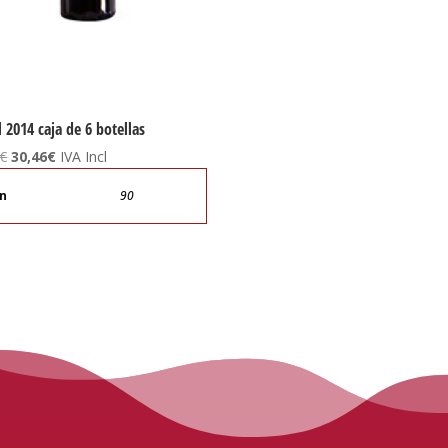
 2014 caja de 6 botellas
El
El
€
30,46
€
IVA Incl
precio
precio
ín
90
original
actual
era:
es:
33,84€.
30,46€.