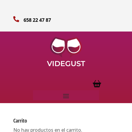

658 22 47 87
Carrito
No hay productos en el carrito.