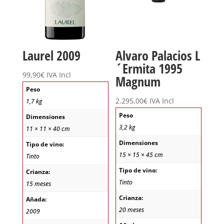
Laurel 2009
Alvaro Palacios L
´Ermita 1995
99,90
€
IVA Incl
Magnum
Peso
2.295,00
€
IVA Incl
1,7 kg
Peso
Dimensiones
3,2 kg
11 × 11 × 40 cm
Dimensiones
Tipo de vino:
15 × 15 × 45 cm
Tinto
Tipo de vino:
Crianza:
Tinto
15 meses
Crianza:
Añada:
20 meses
2009