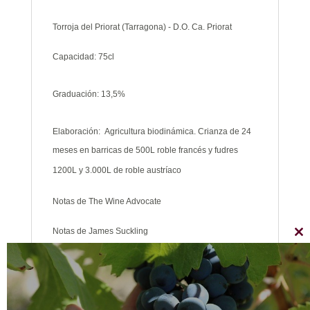
Torroja del Priorat (Tarragona) - D.O. Ca. Priorat
Capacidad: 75cl
Graduación: 13,5%
Elaboración: Agricultura biodinámica.
Crianza de 24
meses en barricas de 500L roble francés
y fudres
1200L y 3.000L de roble
austríaco
Notas de The Wine Advocate
Notas de James Suckling
Cl
thi
A bright, tactile and silky red exhibiting notes of forest
mo
berries, wild herbs, stones, dried flowers and spices.
It’s medium-bodied with fine-grained tannins and