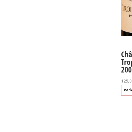
Châ
Tro
200
125,0
Par