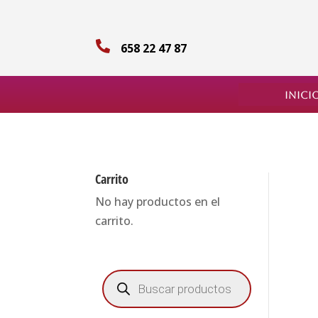

658 22 47 87
Inici
Carrito
No hay productos en el
carrito.
Búsqueda
de
productos