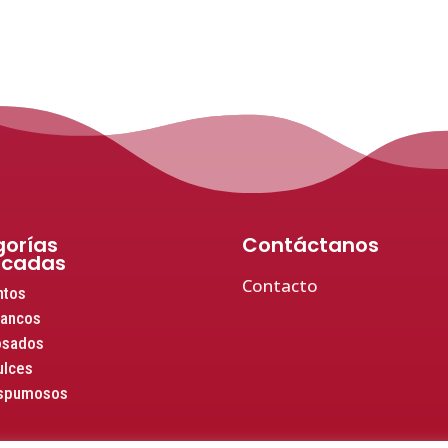
orías
Contáctanos
acadas
Contacto
ntos
lancos
osados
ulces
espumosos