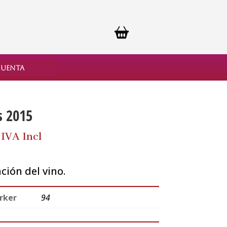
cuenta
s 2015
IVA Incl
ión del vino.
rker
94