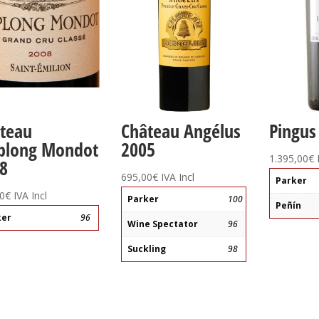
teau
Château Angélus
Pingus
plong Mondot
2005
1.395,00
€
8
695,00
€
IVA Incl
Parker
0
€
IVA Incl
Parker
100
Peñín
ker
96
Wine Spectator
96
Suckling
98