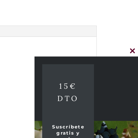
Cl
thi
mo
15€
DTO
Suscríbete
gratis y