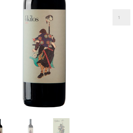
4
Kilos
2015
cantidad