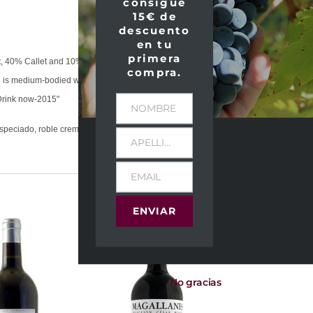
consigue
15€ de
descuento
en tu
primera
t, 40% Callet and 10% Merlot and has a vivacious
compra.
e is medium-bodied with ripe blackberry, fennel and
 Drink now-2015"
NOMBRE
peciado, roble cremoso, tostado, mineral, terroso,
APELLIDOS
EMAIL
ENVIAR
No gracias