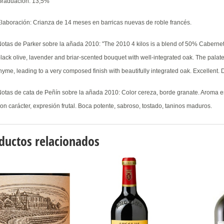
Graduación: 13,5%
laboración: Crianza de 14 meses en barricas nuevas de roble francés.
otas de Parker sobre la añada 2010: "The 2010 4 kilos is a blend of 50% Caberne
lack olive, lavender and briar-scented bouquet with well-integrated oak. The palat
hyme, leading to a very composed finish with beautifully integrated oak. Excellent.
otas de cata de Peñín sobre la añada 2010: Color cereza, borde granate. Aroma es
on carácter, expresión frutal. Boca potente, sabroso, tostado, taninos maduros.
ductos relacionados