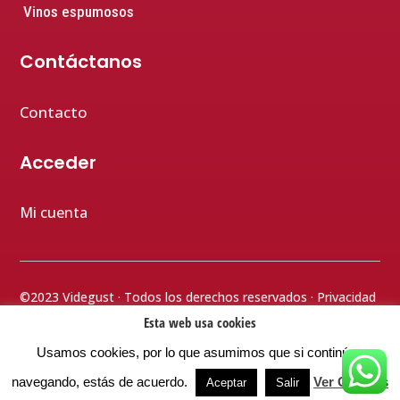
Vinos espumosos
Contáctanos
Contacto
Acceder
Mi cuenta
©2023 Videgust · Todos los derechos reservados ·
Privacidad
· Aviso legal
· Cookies
· Terminos y condiciones
· Accesibilidad
Esta web usa cookies
Usamos cookies, por lo que asumimos que si continúas
⚡
Teamhost Studio
navegando, estás de acuerdo.
Ver Cookies
Aceptar
Salir