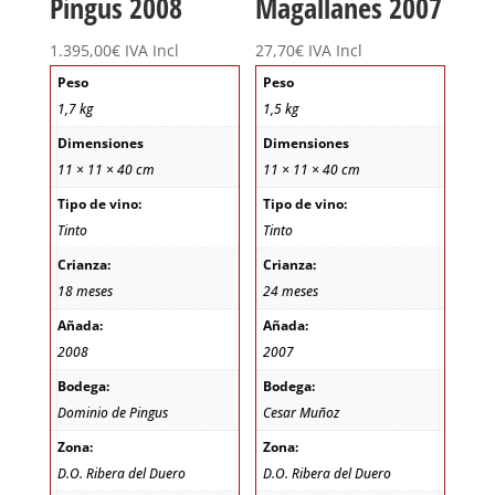
Pingus 2008
Magallanes 2007
1.395,00
€
IVA Incl
27,70
€
IVA Incl
Peso
Peso
1,7 kg
1,5 kg
Dimensiones
Dimensiones
11 × 11 × 40 cm
11 × 11 × 40 cm
Tipo de vino:
Tipo de vino:
Tinto
Tinto
Crianza:
Crianza:
18 meses
24 meses
Añada:
Añada:
2008
2007
Bodega:
Bodega:
Dominio de Pingus
Cesar Muñoz
Zona:
Zona:
D.O. Ribera del Duero
D.O. Ribera del Duero