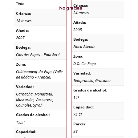
Tinto
Crianza:
No gracias
24 meses
Crianza:
18 meses
Añada:
2005
Añada:
2007
Bodega:
Finca Allende
Bodega:
Clos des Papes – Paul Avril
Zona:
D.O. Ca. Rioja
Zona:
Châteauneuf-du-Pape (Valle
Variedad:
de Ródano – Francia)
Tempranillo, Graciano
Variedad:
Grados de alcohol:
Garnacha, Monastrell,
14º
Muscardin, Vaccarese,
Counoise, Syrah
Capacidad:
75 Cl.
Grados de alcohol:
15,5º
Parker
98
Capacidad: