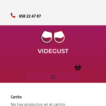

658 22 47 87
Carrito
No hay productos en el carrito.