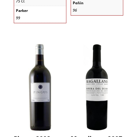
75 Cl.
Peñín
96
Parker
99