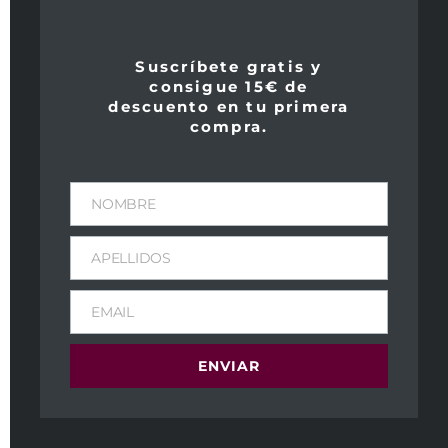
Suscríbete gratis y
consigue 15€ de
descuento en tu primera
compra.
NOMBRE
Clos des Papes
Aurus 2005
2007
APELLIDOS
219,00
€
IVA Incl
249,00
€
IVA Incl
Peso
EMAIL
1,7 kg
Peso
1,7 kg
Dimensiones
ENVIAR
11 × 11 × 40 cm
Dimensiones
11 × 11 × 40 cm
Tipo de vino:
Tinto
Tipo de vino: