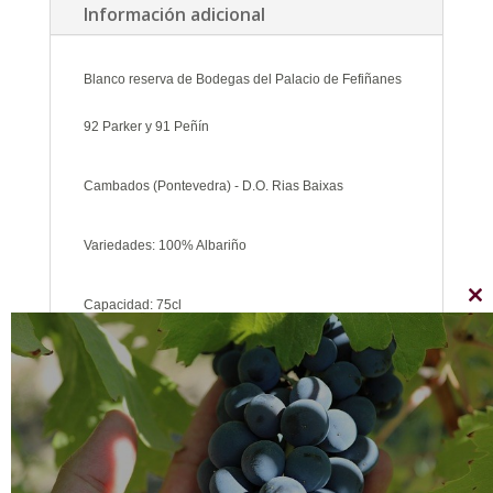
Información adicional
cantidad
Blanco reserva de Bodegas del Palacio de Fefiñanes
92 Parker y 91 Peñín
Cambados (Pontevedra) - D.O. Rias Baixas
Variedades: 100% Albariño
Capacidad: 75cl
Cl
thi
mo
Graduación: 13,5%
Elaboración: Envejecido durante 27 meses en
depósitos de acero inoxidable, seis de ellos sobre
lías.