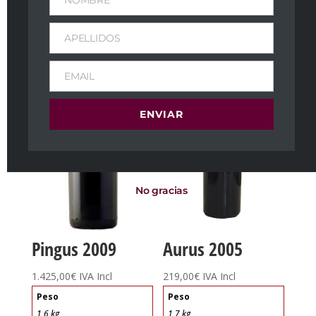
NOMBRE
Productos relacionados
APELLIDOS
EMAIL
ENVIAR
No gracias
Pingus 2009
Aurus 2005
1.425,00
€
IVA Incl
219,00
€
IVA Incl
Peso
Peso
1,6 kg
1,7 kg