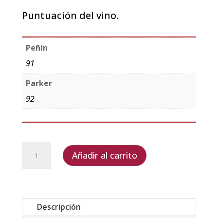
Puntuación del vino.
Peñín
91
Parker
92
Albariño
Añadir al carrito
de
Fefiñanes
III
Año
Descripción
2021