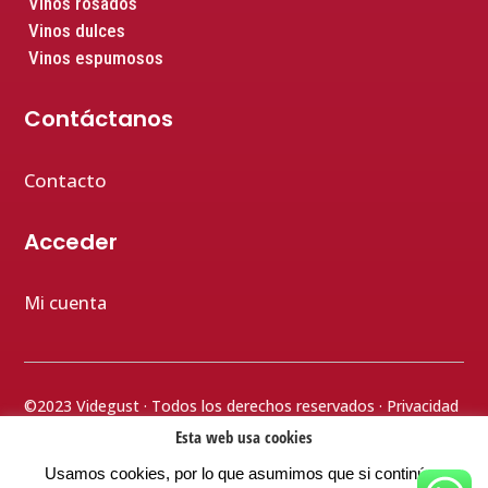
Vinos rosados
Vinos dulces
Vinos espumosos
Contáctanos
Contacto
Acceder
Mi cuenta
©2023 Videgust · Todos los derechos reservados ·
Privacidad
· Aviso legal
· Cookies
· Terminos y condiciones
· Accesibilidad
Esta web usa cookies
Usamos cookies, por lo que asumimos que si continúas